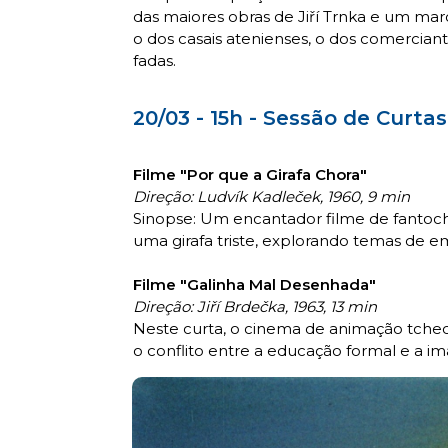
das maiores obras de Jiří Trnka e um mar
o dos casais atenienses, o dos comerciant
fadas.
20/03 - 15h - Sessão de Curtas
Filme "Por que a Girafa Chora"
Direção: Ludvík Kadleček, 1960, 9 min
Sinopse: Um encantador filme de fantoc
uma girafa triste, explorando temas de e
Filme "Galinha Mal Desenhada"
Direção: Jiří Brdečka, 1963, 13 min
Neste curta, o cinema de animação tch
o conflito entre a educação formal e a ima