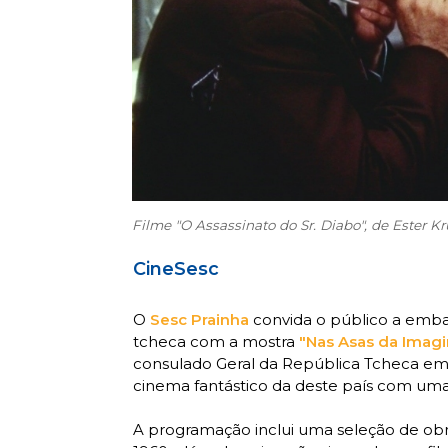
Filme "O Assassinato do Sr. Diabo", de Ester 
CineSesc
O
Sesc Prainha
convida o público a emb
tcheca com a mostra
"Nas Asas da Imag
consulado Geral da República Tcheca e
cinema fantástico da deste país com uma r
A programação inclui uma seleção de ob