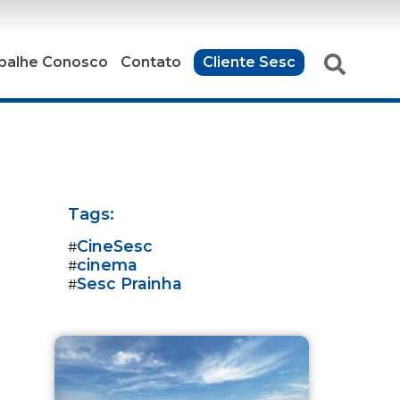
balhe Conosco
Contato
Cliente Sesc
Tags:
CineSesc
#
cinema
#
Sesc Prainha
#