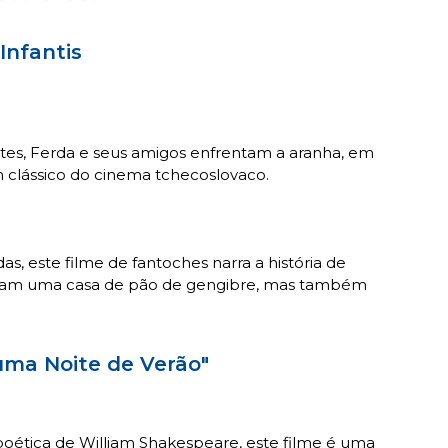
 Infantis
etes, Ferda e seus amigos enfrentam a aranha, em
 clássico do cinema tchecoslovaco.
s, este filme de fantoches narra a história de
ntram uma casa de pão de gengibre, mas também
 uma Noite de Verão"
oética de William Shakespeare, este filme é uma