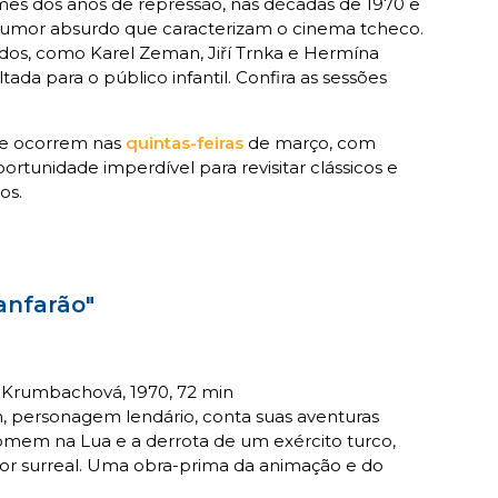
mes dos anos de repressão, nas décadas de 1970 e
 humor absurdo que caracterizam o cinema tcheco.
ados, como Karel Zeman, Jiří Trnka e Hermína
ada para o público infantil. Confira as sessões
e ocorrem nas
quintas-feiras
de março, com
rtunidade imperdível para revisitar clássicos e
os.
Fanfarão"
r Krumbachová, 1970, 72 min
, personagem lendário, conta suas aventuras
Homem na Lua e a derrota de um exército turco,
or surreal. Uma obra-prima da animação e do