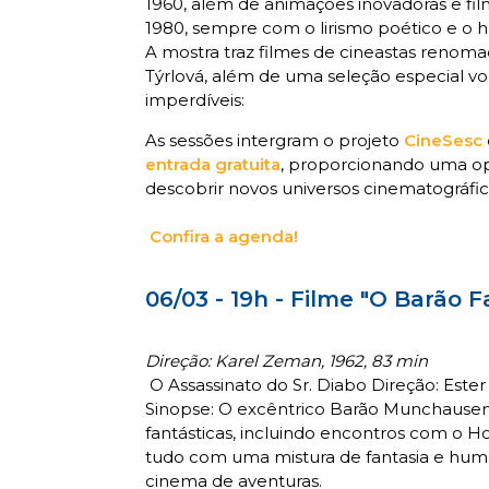
1960, além de animações inovadoras e fil
1980, sempre com o lirismo poético e o
A mostra traz filmes de cineastas renom
Týrlová, além de uma seleção especial volt
imperdíveis:
As sessões intergram o projeto
CineSesc
entrada gratuita
, proporcionando uma opo
descobrir novos universos cinematográfic
Confira a agenda!
06/03 - 19h - Filme "O Barão 
Direção: Karel Zeman, 1962, 83 min
O Assassinato do Sr. Diabo Direção: Este
Sinopse: O excêntrico Barão Munchausen
fantásticas, incluindo encontros com o 
tudo com uma mistura de fantasia e hum
cinema de aventuras.