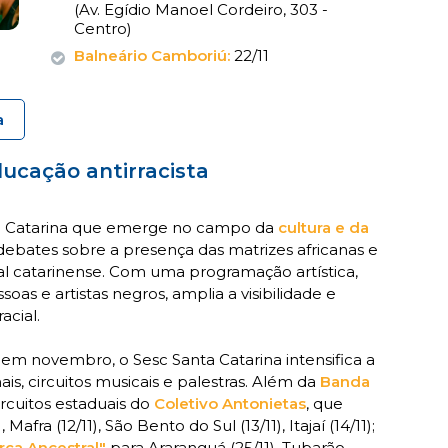
(Av. Egídio Manoel Cordeiro, 303 -
Centro)
Balneário Camboriú:
22/11
a
ducação antirracista
ta Catarina que emerge no campo da
cultura e da
ebates sobre a presença das matrizes africanas e
al catarinense. Com uma programação artística,
soas e artistas negros, amplia a visibilidade e
acial.
em novembro, o Sesc Santa Catarina intensifica a
, circuitos musicais e palestras. Além da
Banda
rcuitos estaduais do
Coletivo Antonietas
, que
Mafra (12/11), São Bento do Sul (13/11), Itajaí (14/11);
ça Ancestral"
para Araranguá (25/11), Tubarão