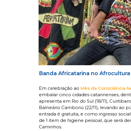
Banda Africatarina no Afrocultura
Em celebração ao
Mês da Consciência N
embalar cinco cidades catarinenses, den
apresenta em Rio do Sul (18/11), Curitibanos
Balneário Camboriú (22/11), levando ao púb
entrada é gratuita, e como ingresso socia
de 1 item de higiene pessoal, que será d
Caminhos.