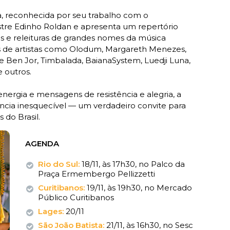
na, reconhecida por seu trabalho com o
tre Edinho Roldan e apresenta um repertório
s e releituras de grandes nomes da música
es de artistas como Olodum, Margareth Menezes,
ge Ben Jor, Timbalada, BaianaSystem, Luedji Luna,
 outros.
nergia e mensagens de resistência e alegria, a
cia inesquecível — um verdadeiro convite para
 do Brasil.
AGENDA
Rio do Sul:
18/11, às 17h30, no Palco da
Praça Ermembergo Pellizzetti
Curitibanos:
19/11, às 19h30, no Mercado
Público Curitibanos
Lages:
20/11
São João Batista:
21/11, às 16h30, no Sesc