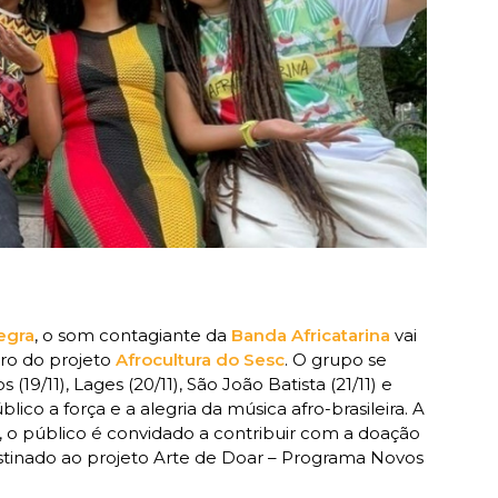
egra
, o som contagiante da
Banda Africatarina
vai
tro do projeto
Afrocultura do Sesc
. O grupo se
 (19/11), Lages (20/11), São João Batista (21/11) e
lico a força e a alegria da música afro-brasileira. A
l, o público é convidado a contribuir com a doação
estinado ao projeto Arte de Doar – Programa Novos