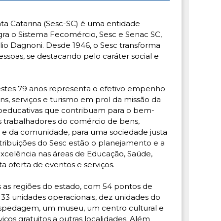
nta Catarina (Sesc-SC) é uma entidade
tegra o Sistema Fecomércio, Sesc e Senac SC,
lio Dagnoni. Desde 1946, o Sesc transforma
ssoas, se destacando pelo caráter social e
destes 79 anos representa o efetivo empenho
s, serviços e turismo em prol da missão da
cioeducativas que contribuam para o bem-
os trabalhadores do comércio de bens,
res e da comunidade, para uma sociedade justa
atribuições do Sesc estão o planejamento e a
xcelência nas áreas de Educação, Saúde,
ta oferta de eventos e serviços.
s as regiões do estado, com 54 pontos de
33 unidades operacionais, dez unidades do
spedagem, um museu, um centro cultural e
iços gratuitos a outras localidades. Além