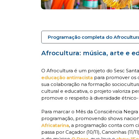
Programação completa do Afrocultur
Afrocultura: música, arte e e
O Afrocultura é um projeto do Sesc San
educação antirracista
para promover os d
sua colaboração na formação sociocultur
cultural e educativa, o projeto valoriza pes
promove o respeito à diversidade étnico-r
Para marcar o Mês da Consciência Negra 
programação, promovendo shows nacionais
Africatarina
, a programação conta com ci
passa por Caçador (10/11), Canoinhas (11/11), 
e do músico
O Rosa
, que leva o
show "For