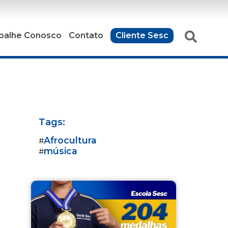
balhe Conosco
Contato
Cliente Sesc
Tags:
Afrocultura
#
música
#