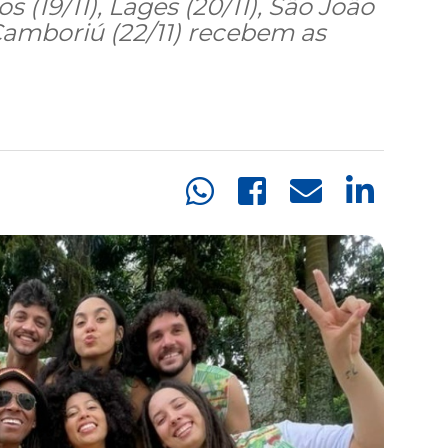
os (19/11), Lages (20/11), São João
 Camboriú (22/11) recebem as