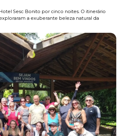
tel Sesc Bonito por cinco noites. O itinerário
e exploraram a exuberante beleza natural da