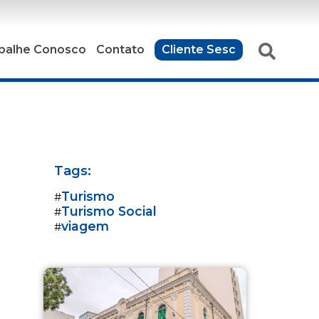
balhe Conosco
Contato
Cliente Sesc
Tags:
Turismo
#
Turismo Social
#
viagem
#