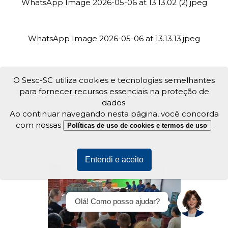
WhatsApp Image 2026-05-06 at 13.13.02 (2).jpeg
WhatsApp Image 2026-05-06 at 13.13.13.jpeg
WhatsApp Image 2026-05-06 at 13.13.13.jpeg
O Sesc-SC utiliza cookies e tecnologias semelhantes
para fornecer recursos essenciais na proteção de
dados.
WhatsApp Image 2026-05-06 at 13.23.25.jpeg
Ao continuar navegando nesta página, você concorda
com nossas
.
Políticas de uso de cookies e termos de uso
WhatsApp Image 2026-05-06 at 13.23.25.jpeg
Entendi e aceito
Olá! Como posso ajudar?