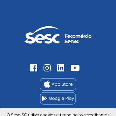
O Sesc-SC utiliza cookies e tecnologias semelhantes