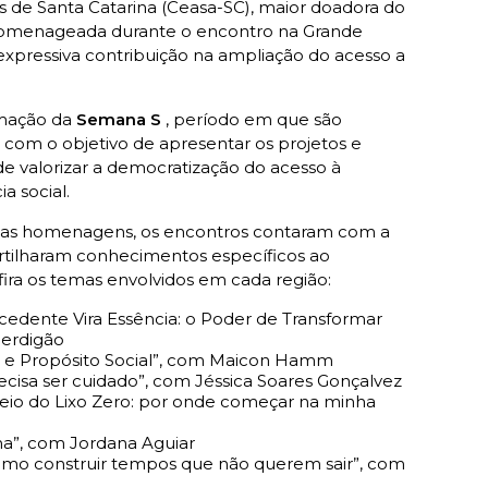
 de Santa Catarina (Ceasa-SC), maior doadora do
 homenageada durante o encontro na Grande
expressiva contribuição na ampliação do acesso a
amação da
Semana S
, período em que são
s com o objetivo de apresentar os projetos e
de valorizar a democratização do acesso à
ia social.
 das homenagens, os encontros contaram com a
artilharam conhecimentos específicos ao
fira os temas envolvidos em cada região:
cedente Vira Essência: o Poder de Transformar
Perdigão
l e Propósito Social”, com Maicon Hamm
isa ser cuidado”, com Jéssica Soares Gonçalvez
meio do Lixo Zero: por onde começar na minha
na”, com Jordana Aguiar
 como construir tempos que não querem sair”, com