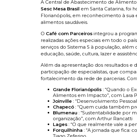
A Central de Abastecimento de Alimentos
Sesc Mesa Brasil
em Santa Catarina, foi
Florianópolis, em reconhecimento à sua 
alimentos saudáveis.
O
Café com Parceiros
integrou a progr
realizadas ações especiais em todo o paí
serviços do Sistema S à população, além 
educação, saúde, cultura, lazer e assistênc
Além da apresentação dos resultados e
participação de especialistas, que comp
fortalecimento da rede de parcerias. Con
Grande Florianópolis
: “Quando o Ex
Alimentos em Impacto”, com Lara 
Joinville
: “Desenvolvimento Pessoa
Chapecó
: “Quem cuida também prec
Blumenau
: “Sustentabilidade por 
organização”, com Arthur Rancatti
Lages
: “O que realmente vale a pe
Forquilhinha
: “A jornada que fica:
Tiago Zeferino