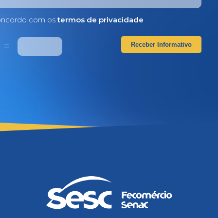
ncordo com os
termos de privacidade
5
=
Receber Informativo