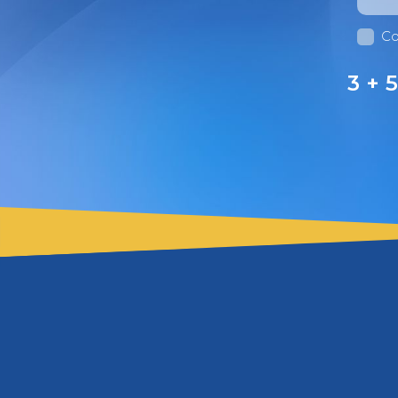
Co
3 + 