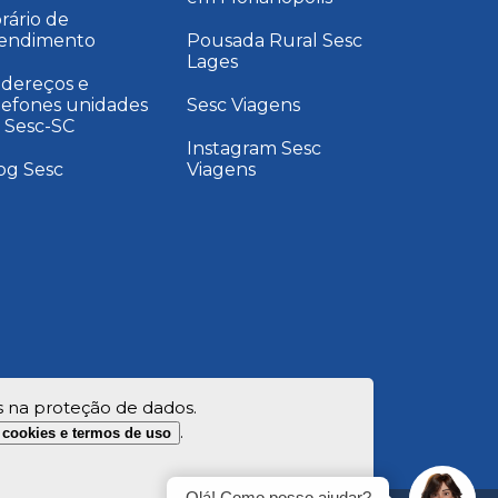
rário de
endimento
Pousada Rural Sesc
Lages
dereços e
lefones unidades
Sesc Viagens
 Sesc-SC
Instagram Sesc
og Sesc
Viagens
s na proteção de dados.
.
e cookies e termos de uso