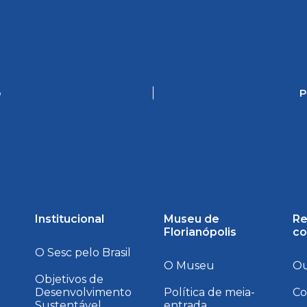
o
P
Institucional
Museu de
Re
Florianópolis
co
O Sesc pelo Brasil
O Museu
Ou
Objetivos de
Desenvolvimento
Política de meia-
Co
Sustentável
entrada
a