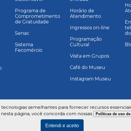
Ho
Programa de
Horário de
At
Comprometimento
Atendimento
de Gratuidade
En
Ingressos on-line
te
Senac
do
Programação
Sistema
Cultural
Bl
Fecomércio
Visita em Grupos
Café do Museu
o
Instagram Museu
e tecnologias semelhantes para fornecer recursos essenciai
 nesta página, você concorda com nossas
Políticas de uso d
Entendi e aceito