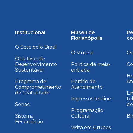
Institucional
Museu de
Re
Florianópolis
co
O Sesc pelo Brasil
O Museu
Ou
Objetivos de
Desenvolvimento
Política de meia-
Co
Sustentável
entrada
a
Ho
Programa de
Horário de
At
Comprometimento
Atendimento
de Gratuidade
En
Ingressos on-line
te
Senac
do
Programação
Sistema
Cultural
Bl
Fecomércio
Visita em Grupos