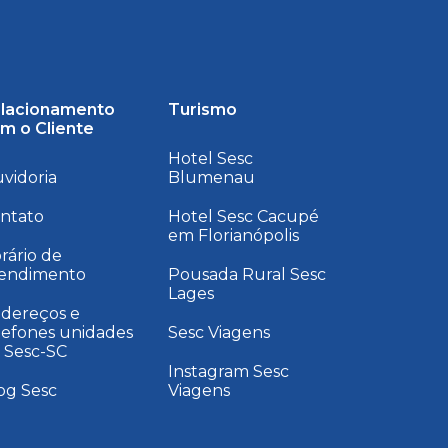
lacionamento
Turismo
m o Cliente
Hotel Sesc
vidoria
Blumenau
ntato
Hotel Sesc Cacupé
em Florianópolis
rário de
endimento
Pousada Rural Sesc
Lages
dereços e
lefones unidades
Sesc Viagens
 Sesc-SC
Instagram Sesc
og Sesc
Viagens