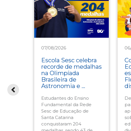
07/08/2026
06
Educação
E
Escola Sesc celebra
Co
no
recorde de medalhas
E
il
na Olimpíada
es
o
Brasileira de
Fl
vento
Astronomia e ...
di
Estudantes do Ensino
De
esc
Fundamental da Rede
pal
C
Sesc de Educação de
ap
omisso
Santa Catarina
so
pesquisa
conquistaram 204
ed
ocial.
medalhas, sendo 43 de
div