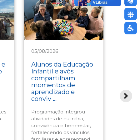
05/08/2026
04/08/2
Assistência
Saúde
 e
Alunos da Educação
Mundo
o
Infantil e avós
celebr
compartilham
gastr
momentos de
em ag
aprendizado e
Resta
conviv ...
Sesc-SC
tes
Programação integrou
Cardápio
m
atividades de culinária,
servido 
convivência e bem-estar,
com pra
fortalecendo os vínculos
sabores,
familiares e apresentand ...
técnicas