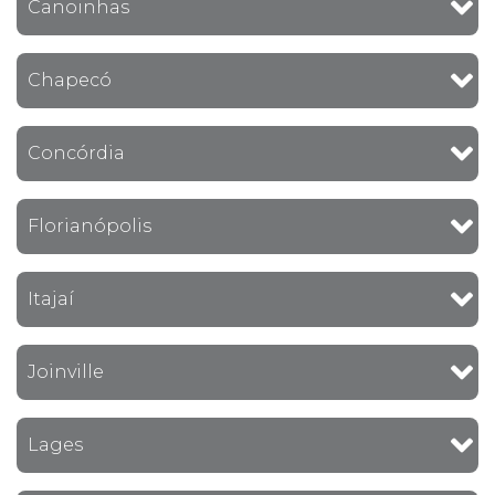
Canoinhas
Chapecó
Concórdia
Florianópolis
Itajaí
Joinville
Lages