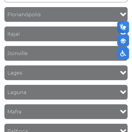
Florianópolis
Itajaí
Joinville
Lages
Laguna
Mafra
Palhoça