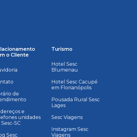
lacionamento
Turismo
m o Cliente
Hotel Sesc
vidoria
Blumenau
ntato
Hotel Sesc Cacupé
em Florianópolis
rário de
endimento
Pousada Rural Sesc
Lages
dereços e
lefones unidades
Sesc Viagens
 Sesc-SC
Instagram Sesc
og Sesc
Viagens