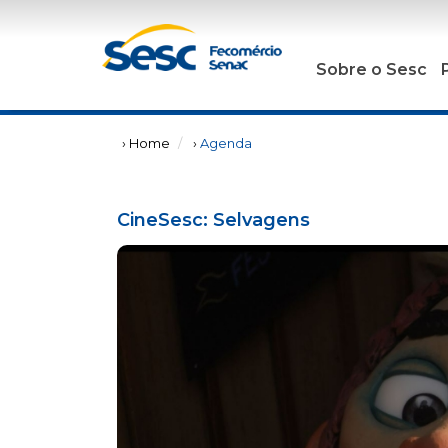
Sobre o Sesc
› Home
›
Agenda
CineSesc: Selvagens