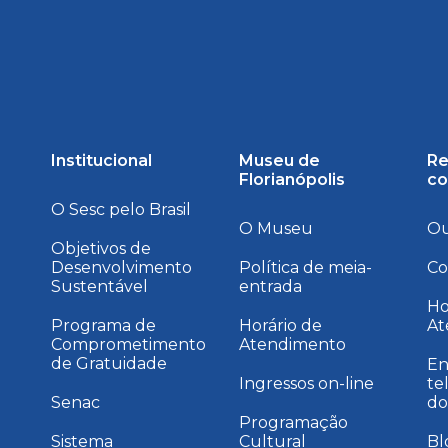
Institucional
Museu de
Re
Florianópolis
co
O Sesc pelo Brasil
O Museu
Ou
Objetivos de
Desenvolvimento
Política de meia-
Co
Sustentável
entrada
a
Ho
Programa de
Horário de
At
Comprometimento
Atendimento
de Gratuidade
En
Ingressos on-line
te
Senac
do
Programação
Sistema
Cultural
Bl