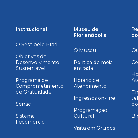
Institucional
Museu de
Re
Florianópolis
co
O Sesc pelo Brasil
O Museu
Ou
Objetivos de
Desenvolvimento
Política de meia-
Co
Sustentável
entrada
a
Ho
Programa de
Horário de
At
Comprometimento
Atendimento
de Gratuidade
En
Ingressos on-line
te
Senac
do
Programação
Sistema
Cultural
Bl
Fecomércio
Visita em Grupos