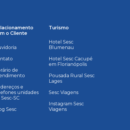
lacionamento
Turismo
m o Cliente
Hotel Sesc
vidoria
Blumenau
ntato
Hotel Sesc Cacupé
em Florianópolis
rário de
endimento
Pousada Rural Sesc
Lages
dereços e
lefones unidades
Sesc Viagens
 Sesc-SC
Instagram Sesc
og Sesc
Viagens