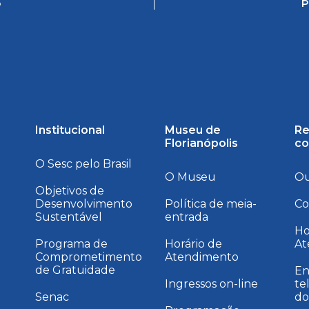
o
P
Institucional
Museu de
Re
Florianópolis
co
O Sesc pelo Brasil
O Museu
Ou
Objetivos de
Desenvolvimento
Política de meia-
Co
Sustentável
entrada
a
Ho
Programa de
Horário de
At
Comprometimento
Atendimento
de Gratuidade
En
Ingressos on-line
te
Senac
do