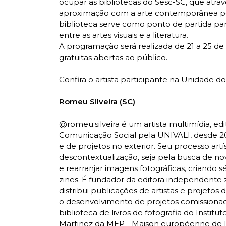
ocupar as bibliotecas do Sesc-SC, que atr
aproximação com a arte contemporânea por 
biblioteca serve como ponto de partida par
entre as artes visuais e a literatura.
A programação será realizada de 21 a 25 de
gratuitas abertas ao público.
Confira o artista participante na Unidade d
Romeu Silveira (SC)
@romeu.silveira é um artista multimídia, e
Comunicação Social pela UNIVALI, desde 201
e de projetos no exterior. Seu processo art
descontextualização, seja pela busca de nov
e rearranjar imagens fotográficas, criando sé
zines. É fundador da editora independente 
distribui publicações de artistas e projetos 
o desenvolvimento de projetos comissionad
biblioteca de livros de fotografia do Instit
Martinez da MEP - Maison européenne de la 