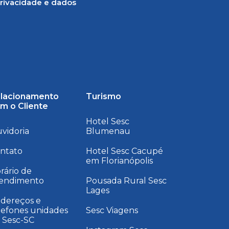
rivacidade e dados
lacionamento
Turismo
m o Cliente
Hotel Sesc
vidoria
Blumenau
ntato
Hotel Sesc Cacupé
em Florianópolis
rário de
endimento
Pousada Rural Sesc
Lages
dereços e
lefones unidades
Sesc Viagens
 Sesc-SC