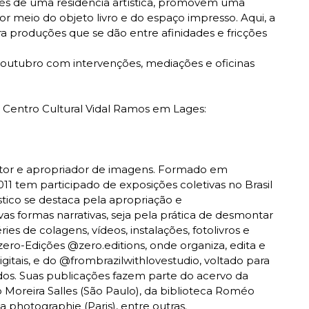
avés de uma residência artística, promovem uma
meio do objeto livro e do espaço impresso. Aqui, a
a produções que se dão entre afinidades e fricções
 outubro com intervenções, mediações e oficinas
o Centro Cultural Vidal Ramos em Lages:
ditor e apropriador de imagens. Formado em
1 tem participado de exposições coletivas no Brasil
ístico se destaca pela apropriação e
as formas narrativas, seja pela prática de desmontar
ries de colagens, vídeos, instalações, fotolivros e
zero-Edições @zero.editions, onde organiza, edita e
digitais, e do @frombrazilwithlovestudio, voltado para
os. Suas publicações fazem parte do acervo da
uto Moreira Salles (São Paulo), da biblioteca Roméo
photographie (Paris), entre outras.