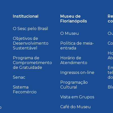
Institucional
Museu de
Re
Florianópolis
co
O Sesc pelo Brasil
O Museu
Ou
Objetivos de
Desenvolvimento
Política de meia-
Co
Sustentável
entrada
a
Ho
Programa de
Horário de
At
Comprometimento
Atendimento
de Gratuidade
En
Ingressos on-line
te
Senac
do
Programação
Sistema
Cultural
Bl
Fecomércio
Visita em Grupos
Café do Museu
o