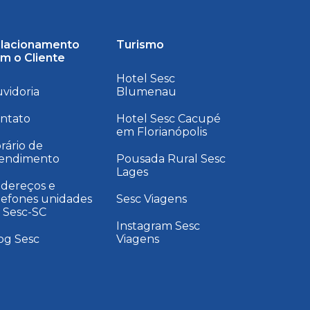
lacionamento
Turismo
m o Cliente
Hotel Sesc
vidoria
Blumenau
ntato
Hotel Sesc Cacupé
em Florianópolis
rário de
endimento
Pousada Rural Sesc
Lages
dereços e
lefones unidades
Sesc Viagens
 Sesc-SC
Instagram Sesc
og Sesc
Viagens