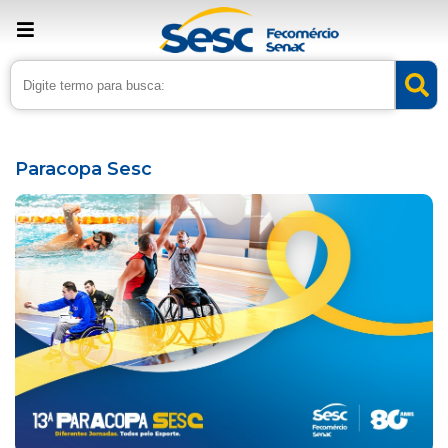
› Home
›
Agenda
Paracopa Sesc