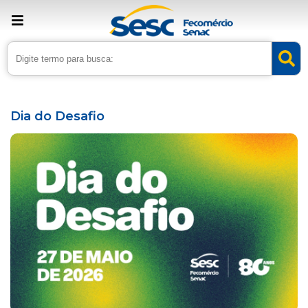
› Home
›
Agenda
Dia do Desafio