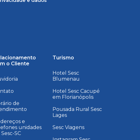
rivacidade e dados
lacionamento
Turismo
m o Cliente
Hotel Sesc
vidoria
Blumenau
ntato
Hotel Sesc Cacupé
em Florianópolis
rário de
endimento
Pousada Rural Sesc
Lages
dereços e
lefones unidades
Sesc Viagens
 Sesc-SC
Instagram Sesc