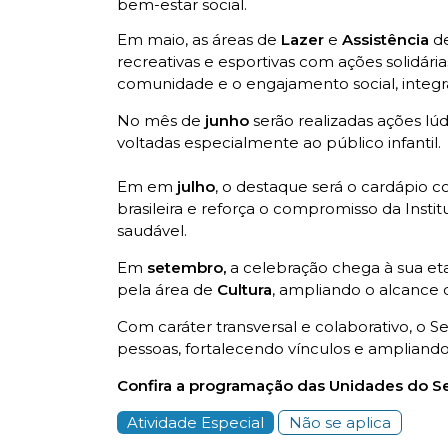
bem-estar social.
Em maio, as áreas de
Lazer
e
Assistência
d
recreativas e esportivas com ações solidári
comunidade e o engajamento social, integ
No mês de
junho
serão realizadas ações lú
voltadas especialmente ao público infantil.
Em em
julho
, o destaque será o cardápio 
brasileira e reforça o compromisso da Ins
saudável.
Em
setembro,
a celebração chega à sua e
pela área de
Cultura
, ampliando o alcance 
Com caráter transversal e colaborativo, o
pessoas, fortalecendo vínculos e ampliand
Confira a programação das Unidades do Se
Atividade Especial
Não se aplica