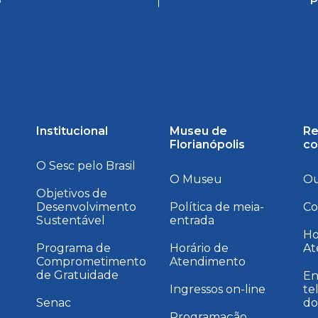
o
P
Institucional
Museu de
Re
Florianópolis
co
O Sesc pelo Brasil
O Museu
Ou
Objetivos de
Desenvolvimento
Política de meia-
Co
Sustentável
entrada
a
Ho
Programa de
Horário de
At
Comprometimento
Atendimento
de Gratuidade
En
Ingressos on-line
te
Senac
do
Programação