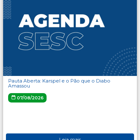
Pauta Aberta: Karspel e o Pão que o Diabo
Amassou
07/08/2026
Leia mais