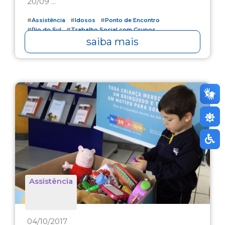
20/09 ...
#
Assistência
#
Idosos
#
Ponto de Encontro
#
Rio do Sul
#
Trabalho Social com Grupos
saiba mais
Assistência
04/10/2017