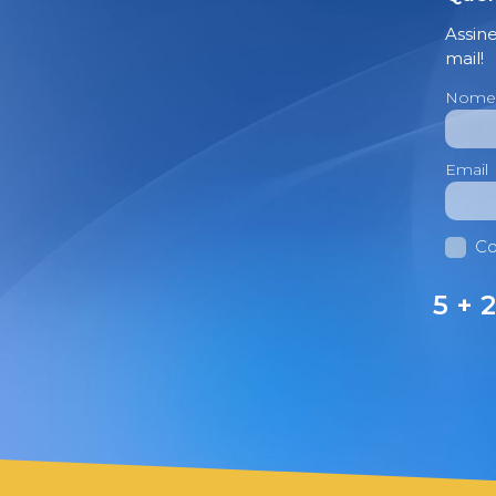
Assin
mail!
Nome
Email
Co
5 + 