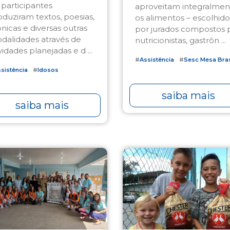
 participantes
aproveitam integralmen
oduziram textos, poesias,
os alimentos – escolhido
ônicas e diversas outras
por jurados compostos 
dalidades através de
nutricionistas, gastrôn ...
vidades planejadas e d ...
#
Assistência
#
Sesc Mesa Bras
sistência
#
Idosos
saiba mais
saiba mais