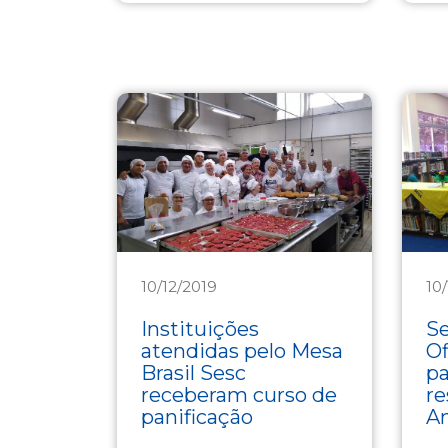
10/12/2019
10
Assistência
As
Instituições
Se
atendidas pelo Mesa
Of
Brasil Sesc
pa
receberam curso de
re
panificação
An