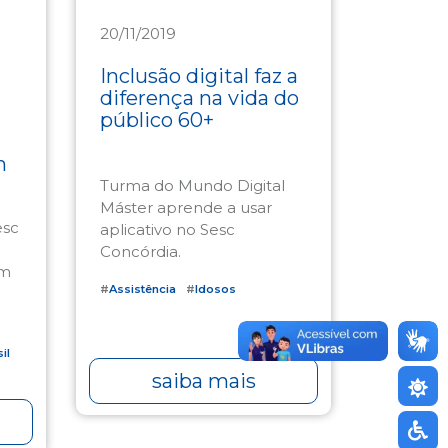
20/11/2019
Assistência
Inclusão digital faz a
diferença na vida do
público 60+
m
Turma do Mundo Digital
Máster aprende a usar
esc
aplicativo no Sesc
Concórdia.
em
#
Assistência
#
Idosos
o
il
saiba mais