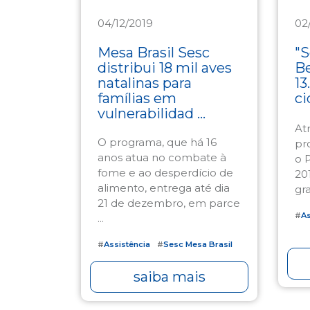
04/12/2019
02
Assistência
As
Mesa Brasil Sesc
"S
distribui 18 mil aves
Be
natalinas para
13
famílias em
ci
vulnerabilidad ...
At
O programa, que há 16
pr
anos atua no combate à
o 
fome e ao desperdício de
20
alimento, entrega até dia
gra
21 de dezembro, em parce
#
As
...
#
Assistência
#
Sesc Mesa Brasil
saiba mais