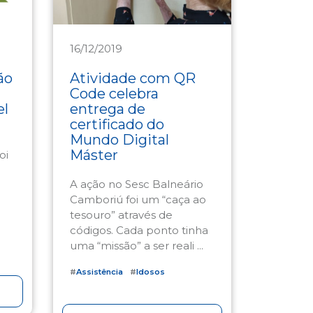
16/12/2019
Assistência
ão
Atividade com QR
Code celebra
el
entrega de
certificado do
Mundo Digital
Máster
oi
A ação no Sesc Balneário
Camboriú foi um “caça ao
tesouro” através de
códigos. Cada ponto tinha
uma “missão” a ser reali ...
#
Assistência
#
Idosos