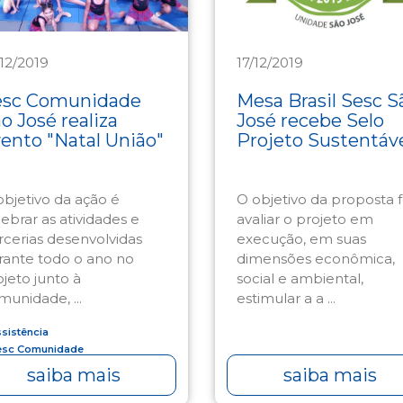
/12/2019
17/12/2019
sistência
Assistência
esc Comunidade
Mesa Brasil Sesc S
o José realiza
José recebe Selo
ento "Natal União"
Projeto Sustentáv
objetivo da ação é
O objetivo da proposta f
lebrar as atividades e
avaliar o projeto em
rcerias desenvolvidas
execução, em suas
rante todo o ano no
dimensões econômica,
ojeto junto à
social e ambiental,
munidade, ...
estimular a a ...
sistência
esc Comunidade
saiba mais
saiba mais