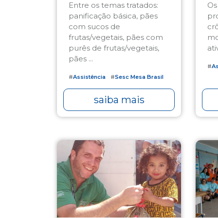
Entre os temas tratados:
Os
panificação básica, pães
pr
com sucos de
cr
frutas/vegetais, pães com
mo
purês de frutas/vegetais,
ati
pães ...
#
As
#
Assistência
#
Sesc Mesa Brasil
saiba mais