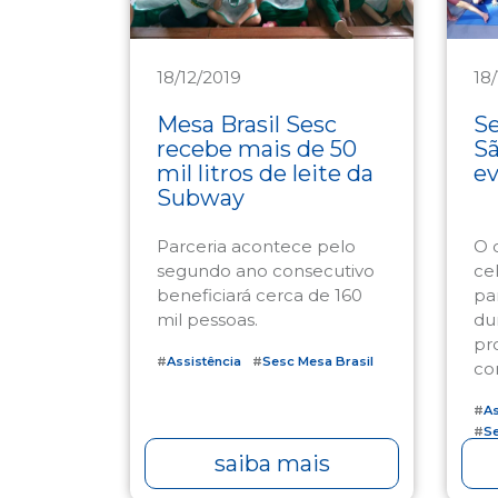
18/12/2019
18
Assistência
As
Mesa Brasil Sesc
S
recebe mais de 50
Sã
mil litros de leite da
ev
Subway
Parceria acontece pelo
O 
segundo ano consecutivo
ce
beneficiará cerca de 160
pa
mil pessoas.
du
pr
#
Assistência
#
Sesc Mesa Brasil
co
#
As
#
S
saiba mais