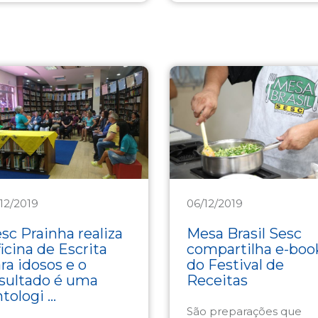
/12/2019
06/12/2019
sistência
Assistência
sc Prainha realiza
Mesa Brasil Sesc
icina de Escrita
compartilha e-boo
ra idosos e o
do Festival de
sultado é uma
Receitas
tologi ...
São preparações que