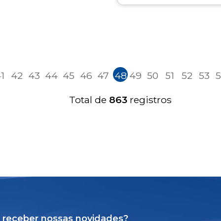
1
42
43
44
45
46
47
48
49
50
51
52
53
Total de
863
registros
 receber nossas novidades?