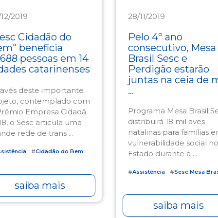
/12/2019
28/11/2019
sistência
Assistência
esc Cidadão do
Pelo 4º ano
m" beneficia
consecutivo, Mesa
.688 pessoas em 14
Brasil Sesc e
dades catarinenses
Perdigão estarão
juntas na ceia de 
...
ravés deste importante
ojeto, contemplado com
Programa Mesa Brasil S
Prêmio Empresa Cidadã
distribuirá 18 mil aves
18, o Sesc articula uma
natalinas para famílias 
nde rede de trans ...
vulnerabilidade social n
sistência
#
Cidadão do Bem
Estado durante a ...
#
Assistência
#
Sesc Mesa Bras
saiba mais
saiba mais