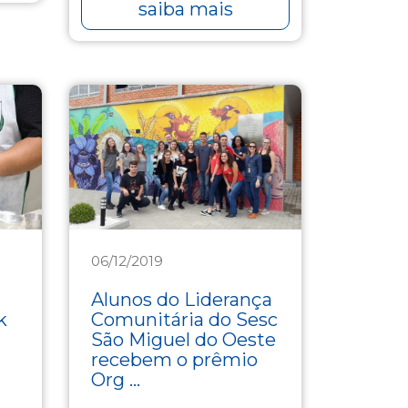
saiba mais
06/12/2019
Assistência
Alunos do Liderança
k
Comunitária do Sesc
São Miguel do Oeste
recebem o prêmio
Org ...