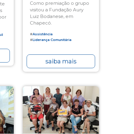
Como premiação o grupo
te
visitou a Fundação Aury
s
Luiz Bodanese, em
por
Chapecó.
#
Assistência
il
#
Liderança Comunitária
saiba mais