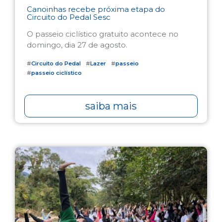
Canoinhas recebe próxima etapa do
Circuito do Pedal Sesc
O passeio ciclístico gratuito acontece no
domingo, dia 27 de agosto.
#
Circuito do Pedal
#
Lazer
#
passeio
#
passeio ciclístico
saiba mais