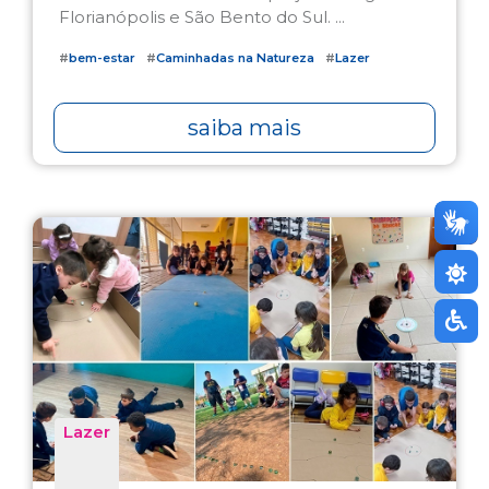
Florianópolis e São Bento do Sul. ...
#
bem-estar
#
Caminhadas na Natureza
#
Lazer
saiba mais
Lazer