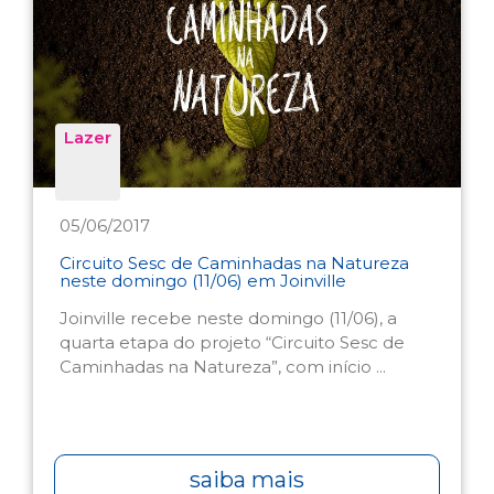
Lazer
05/06/2017
Circuito Sesc de Caminhadas na Natureza
neste domingo (11/06) em Joinville
Joinville recebe neste domingo (11/06), a
quarta etapa do projeto “Circuito Sesc de
Caminhadas na Natureza”, com início ...
saiba mais