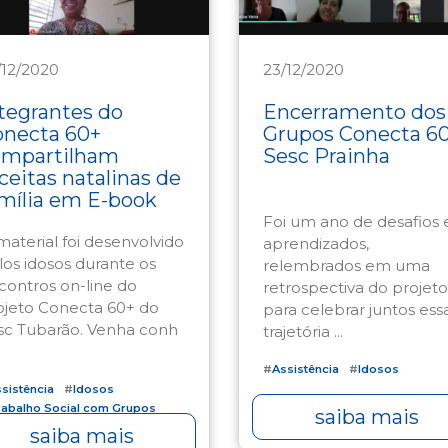
/12/2020
23/12/2020
sistência
Assistência
tegrantes do
Encerramento dos
onecta 60+
Grupos Conecta 6
ompartilham
Sesc Prainha
ceitas natalinas de
mília em E-book
Foi um ano de desafios 
material foi desenvolvido
aprendizados,
los idosos durante os
relembrados em uma
contros on-line do
retrospectiva do projeto
ojeto Conecta 60+ do
para celebrar juntos ess
sc Tubarão. Venha conh
trajetória ...
#
Assistência
#
Idosos
sistência
#
Idosos
abalho Social com Grupos
saiba mais
saiba mais