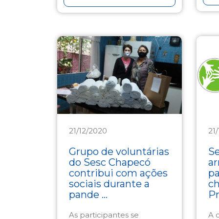
21/12/2020
21
Assistência
As
Grupo de voluntárias
S
do Sesc Chapecó
ar
contribui com ações
pa
sociais durante a
c
pande ...
Pr
As participantes se
A 