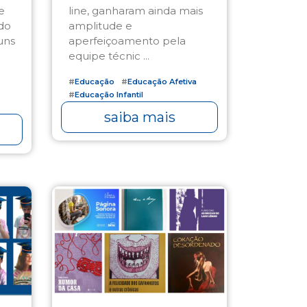
e
line, ganharam ainda mais
do
amplitude e
uns
aperfeiçoamento pela
equipe técnic ...
#
Educação
#
Educação Afetiva
#
Educação Infantil
#
Ensino Fundamental
saiba mais