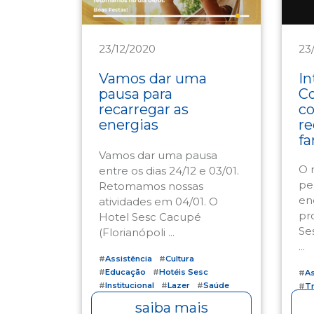
23/12/2020
23
Institucional
As
Vamos dar uma
In
pausa para
C
recarregar as
c
energias
re
fa
Vamos dar uma pausa
O 
entre os dias 24/12 e 03/01.
pe
Retomamos nossas
en
atividades em 04/01. O
pr
Hotel Sesc Cacupé
Se
(Florianópoli ...
...
#
Assistência
#
Cultura
#
Educação
#
Hotéis Sesc
#
As
#
Institucional
#
Lazer
#
Saúde
#
Tr
#
Turismo Social
saiba mais