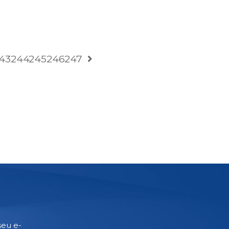
43
244
245
246
247
seu e-