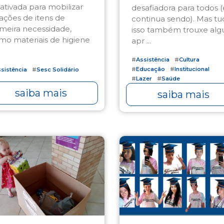
 ativada para mobilizar
desafiadora para todos (
ações de itens de
continua sendo). Mas tu
imeira necessidade,
isso também trouxe alg
mo materiais de higiene
apr ...
#
Assistência
#
Cultura
#
Educação
#
Institucional
sistência
#
Sesc Solidário
#
Lazer
#
Saúde
#
Turismo Social
saiba mais
saiba mais