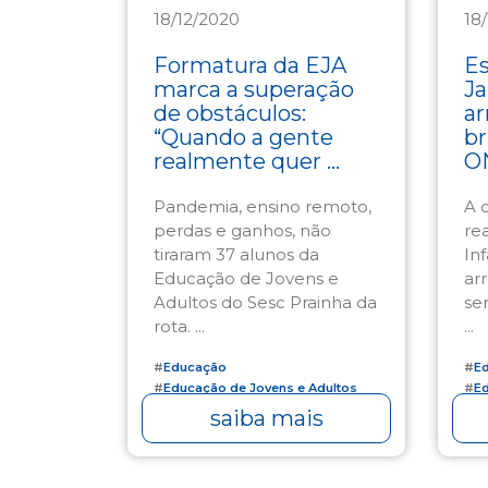
18/12/2020
18
Educação
E
Formatura da EJA
Es
marca a superação
Ja
de obstáculos:
ar
“Quando a gente
br
realmente quer ...
O
Pandemia, ensino remoto,
A 
perdas e ganhos, não
re
tiraram 37 alunos da
Inf
Educação de Jovens e
ar
Adultos do Sesc Prainha da
se
rota. ...
...
#
Educação
#
E
#
Educação de Jovens e Adultos
#
Ed
saiba mais