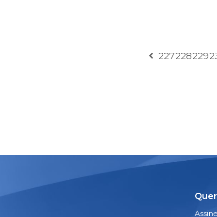
227
228
229
2
Quer
Assin