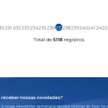
30
231
232
233
234
235
236
237
238
239
240
241
242
2
Total de
5118
registros
 receber nossas novidades?
e a nossa newsletter semanal e receba notícias do Sesc no 