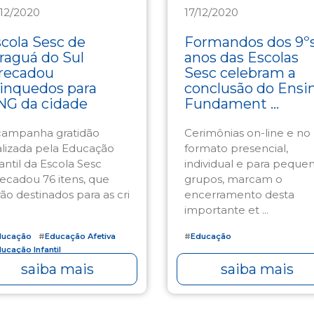
/12/2020
17/12/2020
ducação
Educação
cola Sesc de
Formandos dos 9º
raguá do Sul
anos das Escolas
recadou
Sesc celebram a
inquedos para
conclusão do Ensi
NG da cidade
Fundament ...
campanha gratidão
Cerimônias on-line e no
alizada pela Educação
formato presencial,
antil da Escola Sesc
individual e para peque
recadou 76 itens, que
grupos, marcam o
rão destinados para as cri
encerramento desta
importante et ...
ducação
#
Educação Afetiva
#
Educação
ucação Infantil
saiba mais
saiba mais