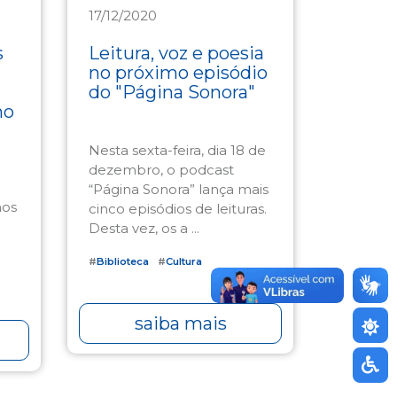
17/12/2020
Cultura
s
Leitura, voz e poesia
no próximo episódio
do "Página Sonora"
no
Nesta sexta-feira, dia 18 de
dezembro, o podcast
“Página Sonora” lança mais
nos
cinco episódios de leituras.
Desta vez, os a ...
#
Biblioteca
#
Cultura
saiba mais