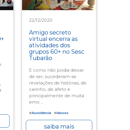
22/12/2020
Assistência
Amigo secreto
0+
virtual encerra as
atividades dos
grupos 60+ no Sesc
Tubarão
e
E como não podia deixar
de ser, sucederam-se
revelações de histórias, de
,
carinho, de afeto e
a
principalmente de muita
emo ...
#
Assistência
#
Idosos
saiba mais