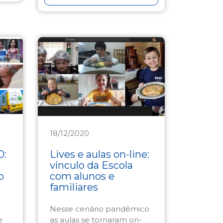
18/12/2020
Educação
0:
Lives e aulas on-line:
vínculo da Escola
o
com alunos e
familiares
Nesse cenário pandêmico
e
as aulas se tornaram on-