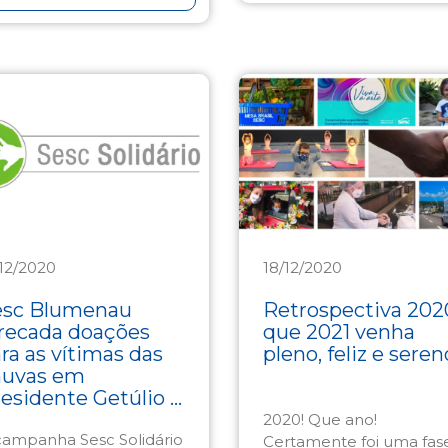
/12/2020
18/12/2020
sistência
Institucional
esc Blumenau
Retrospectiva 202
recada doações
que 2021 venha
ra as vítimas das
pleno, feliz e seren
huvas em
esidente Getúlio ...
2020! Que ano!
campanha Sesc Solidário
Certamente foi uma fas