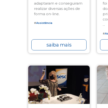
adaptaram e conseguiram
foi
realizar diversas ações de
do
forma on-line.
pr
co
#
Assistência
...
#
As
saiba mais