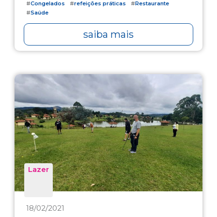
#
Congelados
#
refeições práticas
#
Restaurante
#
Saúde
saiba mais
Lazer
18/02/2021