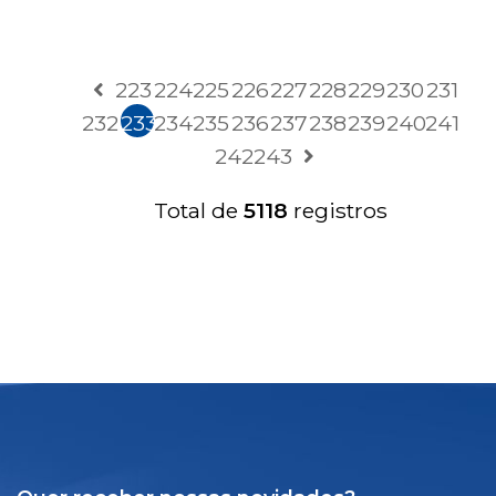
223
224
225
226
227
228
229
230
231
232
233
234
235
236
237
238
239
240
241
242
243
Total de
5118
registros