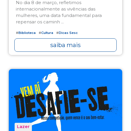
No dia 8 de março, refletimos
internacionalmente as vivências das
mulheres, uma data fundamental para
repensar os caminh ...
#
Biblioteca
#
Cultura
#
Dicas Sesc
saiba mais
Lazer