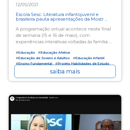
12/05/2021
Escola Sesc: Literatura infantojuvenil e
brasileira pauta apresentações da Mostr ...
A programação virtual acontece neste final
de semana (15 e 16 de maio), com
experiências interativas voltadas às família ...
#
Educação
#
Educação Afetiva
#
Educação de Jovens e Adultos
#
Educação Infantil
#
Ensino Fundamental
#
Projeto Habilidades de Estudo
saiba mais