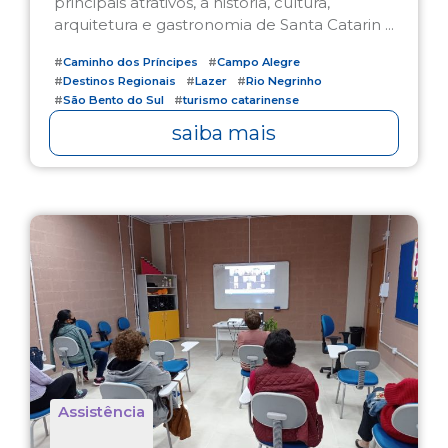
principais atrativos, a história, cultura,
arquitetura e gastronomia de Santa Catarin ...
#
Caminho dos Príncipes
#
Campo Alegre
#
Destinos Regionais
#
Lazer
#
Rio Negrinho
#
São Bento do Sul
#
turismo catarinense
#
Turismo Social
#
viagem
saiba mais
Assistência