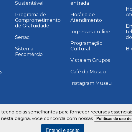
Sustentável
entrada
a
Ho
Programa de
Horário de
At
Comprometimento
Atendimento
de Gratuidade
En
Ingressos on-line
te
Senac
do
Programação
Sistema
Cultural
Bl
Fecomércio
Visita em Grupos
Café do Museu
o
Instagram Museu
e tecnologias semelhantes para fornecer recursos essenciai
 nesta página, você concorda com nossas
Políticas de uso d
Entendi e aceito