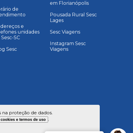
em Florianópolis
rário de
endimento
Pousada Rural Sesc
Lages
dereços e
lefones unidades
Sesc Viagens
 Sesc-SC
Instagram Sesc
og Sesc
Viagens
s na proteção de dados.
.
e cookies e termos de uso