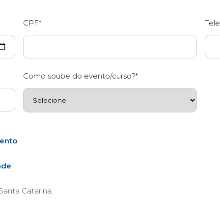
CPF*
Tele
Como soube do evento/curso?*
ento
.
ade
.
anta Catarina.