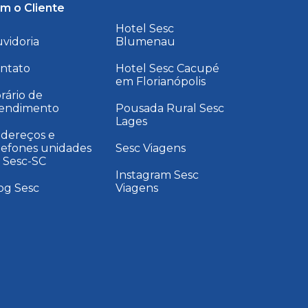
m o Cliente
Hotel Sesc
vidoria
Blumenau
ntato
Hotel Sesc Cacupé
em Florianópolis
rário de
endimento
Pousada Rural Sesc
Lages
dereços e
lefones unidades
Sesc Viagens
 Sesc-SC
Instagram Sesc
og Sesc
Viagens