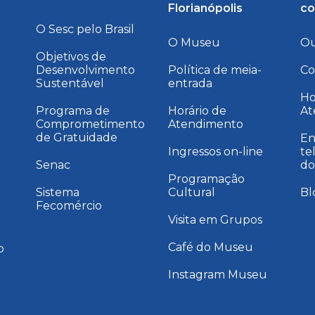
Florianópolis
co
O Sesc pelo Brasil
O Museu
Ou
Objetivos de
Desenvolvimento
Política de meia-
Co
Sustentável
entrada
a
Ho
Programa de
Horário de
At
Comprometimento
Atendimento
de Gratuidade
En
Ingressos on-line
te
Senac
do
Programação
Sistema
Cultural
Bl
Fecomércio
Visita em Grupos
Café do Museu
o
Instagram Museu