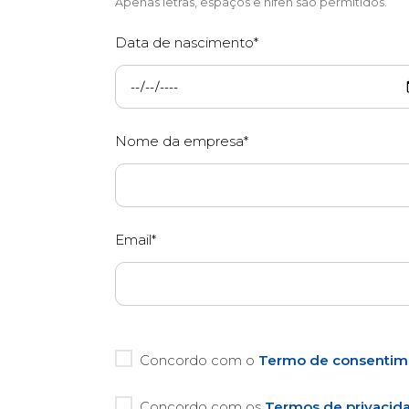
Apenas letras, espaços e hífen são permitidos.
Data de nascimento*
Nome da empresa*
Email*
Concordo com o
Termo de consentim
Concordo com os
Termos de privacid