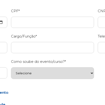
CPF*
CNP
Cargo/Função*
Tele
Como soube do evento/curso?*
ento
.
ade
.